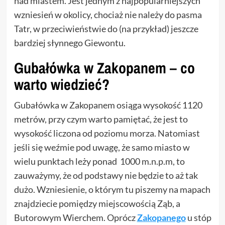
nad miastem. Jest jednym z najpopularniejszych
wzniesień w okolicy, chociaż nie należy do pasma
Tatr, w przeciwieństwie do (na przykład) jeszcze
bardziej słynnego Giewontu.
Gubałówka w Zakopanem – co
warto wiedzieć?
Gubałówka w Zakopanem osiąga wysokość 1120
metrów, przy czym warto pamiętać, że jest to
wysokość liczona od poziomu morza. Natomiast
jeśli się weźmie pod uwagę, że samo miasto w
wielu punktach leży ponad 1000 m.n.p.m, to
zauważymy, że od podstawy nie będzie to aż tak
dużo. Wzniesienie, o którym tu piszemy na mapach
znajdziecie pomiędzy miejscowością Ząb, a
Butorowym Wierchem. Oprócz
Zakopanego
u stóp