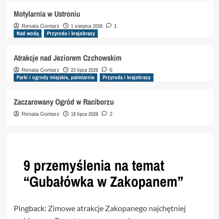
Motylarnia w Ustroniu
1 sierpnia 2026
Renata Gontarz
1
Nad wodą
Przyroda i krajobrazy
Atrakcje nad Jeziorem Czchowskim
23 lipca 2026
Renata Gontarz
6
Parki i ogrody miejskie, palmiarnie
Przyroda i krajobrazy
Zaczarowany Ogród w Raciborzu
18 lipca 2026
Renata Gontarz
2
9 przemyślenia na temat
“
Gubałówka w Zakopanem
”
Pingback:
Zimowe atrakcje Zakopanego najchętniej