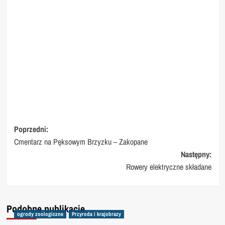
Nawigacja
Poprzedni:
Cmentarz na Pęksowym Brzyzku – Zakopane
wpisu
Następny:
Rowery elektryczne składane
Podobne publikacje
ogrody zoologiczne
Przyroda i krajobrazy