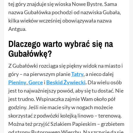
tej góry znajduje się wioska Nowe Bystre. Sama
nazwa Gubałówka pochodzi od nazwiska Gubała,
kilka wieków wcześniej obowiązywała nazwa
Antgua.
Dlaczego warto wybrać się na
Gubałówkę?
Z Gubałówki rozciąga się piękny widok na miasto i
góry – na pierwszym planie
Tatry
,
a nieco dalej
Pieniny
,
Gorce
i
Beskid Żywiecki
.
Dla wielu osób
jest to najważniejszy powód, aby się tu dostać. Nie
jest trudno. Wspinaczka zajmie Wam około pół
godziny. Jeśli nie macie siły w nogach możecie
skorzystać z podwózki kolejką linowo – terenową.
Można też przyjść Szlakiem Papieskim – grzbietem
od strony Butorowego Wierchu. Na szczycie da się