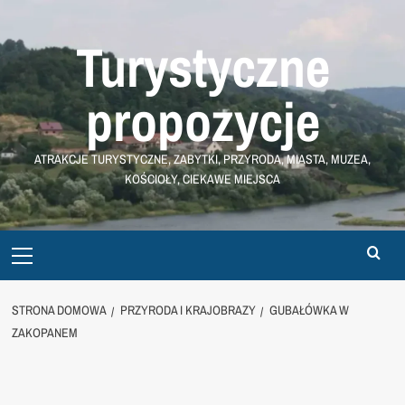
Przejdź
do
Turystyczne
treści
propozycje
ATRAKCJE TURYSTYCZNE, ZABYTKI, PRZYRODA, MIASTA, MUZEA,
KOŚCIOŁY, CIEKAWE MIEJSCA
Primary
Menu
STRONA DOMOWA
PRZYRODA I KRAJOBRAZY
GUBAŁÓWKA W
ZAKOPANEM