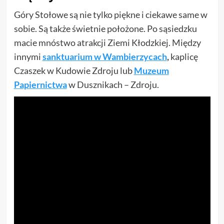
Góry Stołowe są nie tylko piękne i ciekawe same w
sobie. Są także świetnie położone. Po sąsiedzku
macie mnóstwo atrakcji Ziemi Kłodzkiej. Między
innymi
sanktuarium w Wambierzycach
,
kaplicę
Czaszek w Kudowie Zdroju lub
Muzeum
Papiernictwa
w Dusznikach – Zdroju.