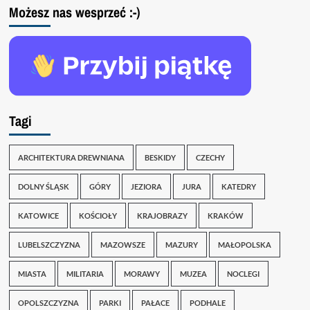
Możesz nas wesprzeć :-)
Tagi
ARCHITEKTURA DREWNIANA
BESKIDY
CZECHY
DOLNY ŚLĄSK
GÓRY
JEZIORA
JURA
KATEDRY
KATOWICE
KOŚCIOŁY
KRAJOBRAZY
KRAKÓW
LUBELSZCZYZNA
MAZOWSZE
MAZURY
MAŁOPOLSKA
MIASTA
MILITARIA
MORAWY
MUZEA
NOCLEGI
OPOLSZCZYZNA
PARKI
PAŁACE
PODHALE