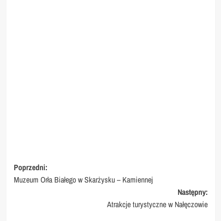
Nawigacja
Poprzedni:
Muzeum Orła Białego w Skarżysku – Kamiennej
wpisu
Następny:
Atrakcje turystyczne w Nałęczowie