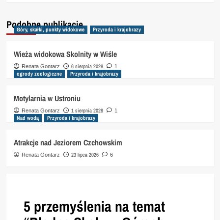
Podobne publikacje
Góry, skałki, punkty widokowe
Przyroda i krajobrazy
Wieża widokowa Skolnity w Wiśle
6 sierpnia 2026
Renata Gontarz
1
ogrody zoologiczne
Przyroda i krajobrazy
Motylarnia w Ustroniu
1 sierpnia 2026
Renata Gontarz
1
Nad wodą
Przyroda i krajobrazy
Atrakcje nad Jeziorem Czchowskim
23 lipca 2026
Renata Gontarz
6
5 przemyślenia na temat