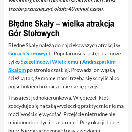
wielkimi głazami i blokami skalnymi. Na całość
trzeba przeznaczyć około 40 minut czasu.
Błędne Skały – wielka atrakcja
Gór Stołowych
Błędne Skały należą do najciekawszych atrakcji w
Górach Stołowych
. Popularnością ustępują może
tylko
Szczelińcowi Wielkiemu
i
Andrszpaskim
Skałom
po stronie czeskiej. Prowadzi on wąską
ścieżką tak, że momentami trzeba się schylić albo
pójść bokiem bo inaczej nie da się przejść.
Trasa jest jednokierunkowa. Więc jeżeli ktoś
zdecyduje się na taką wycieczkę praktycznie nie ma
możliwości się wycofać. Przejście nietrudne ale
minimum kondycji trzeba mieć. Przy okazji dobre
buty. Nie da się pokonać trasy z wózkami