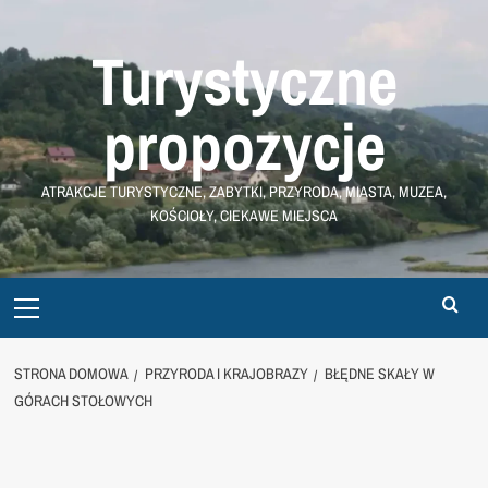
Przejdź
do
Turystyczne
treści
propozycje
ATRAKCJE TURYSTYCZNE, ZABYTKI, PRZYRODA, MIASTA, MUZEA,
KOŚCIOŁY, CIEKAWE MIEJSCA
Primary
Menu
STRONA DOMOWA
PRZYRODA I KRAJOBRAZY
BŁĘDNE SKAŁY W
GÓRACH STOŁOWYCH