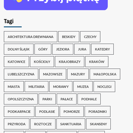
Tagi
ARCHITEKTURA DREWNIANA
BESKIDY
CZECHY
DOLNY ŚLĄSK
GÓRY
JEZIORA
JURA
KATEDRY
KATOWICE
KOŚCIOŁY
KRAJOBRAZY
KRAKÓW
LUBELSZCZYZNA
MAZOWSZE
MAZURY
MAŁOPOLSKA
MIASTA
MILITARIA
MORAWY
MUZEA
NOCLEGI
OPOLSZCZYZNA
PARKI
PAŁACE
PODHALE
PODKARPACIE
PODLASIE
POMORZE
PORADNIKI
PRZYRODA
ROZTOCZE
SANKTUARIA
SKANSENY