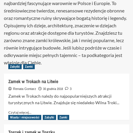
najbardziej fascynujące warownie w Polsce i Europie. To
średniowieczne twierdze, renesansowe rezydencje obronne
oraz romantyczne ruiny skrywające bogatą historię i legendy.
Opisujemy ich dzieje, architekturę, znaczenie w dziejach
regionu oraz atrakcje dostępne dla turystów. Znajdziesz tu
zarówno znane zamki królewskie, jak i mniej popularne, lecz
równie intrygujące budowle. Jeśli lubisz podróże w czasie i
odkrywanie miejsc pełnych tajemnic – ta podkategoria jest
właśnie dla Ciebie.
Zabytki
Zamki
Zamek w Trokach na Litwie
30 grudnia 2018
Renata Gontarz
3
Zamek w Trokach należy do najpopularniejszych atrakcji
turystycznych na Litwie. Znajduje się niedaleko Wilna Troki...
Dowiedz
Czytaj więcej...
się
Miasta i miejscowości
Zabytki
Zamki
więcej
o
Toszek i zamek w Toszku