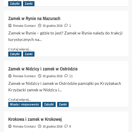
się
Zabytki
Zamki
więcej
o
Zamek w Rynie na Mazurach
Ruiny
zamku
30 grudnia 2018
Renata Gontarz
1
w
Zamek w Rynie – gdzie to jest? Zamek w Rynie należy do trakcji
Szczytnie
turystycznych na...
Dowiedz
Czytaj więcej...
się
Zabytki
Zamki
więcej
o
Zamek w Nidzicy i zamek w Ostródzie
Zamek
w
30 grudnia 2018
Renata Gontarz
11
Rynie
Zamek w Nidzicy i zamek w Ostródzie pamiątki po Krzyżakach
na
Krzyżacki zamek w Nidzicy i...
Mazurach
Dowiedz
Czytaj więcej...
się
Miasta i miejscowości
Zabytki
Zamki
więcej
o
Krokowa i zamek w Krokowej
Zamek
w
30 grudnia 2018
Renata Gontarz
8