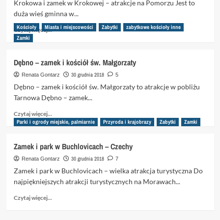
Nidzicy
Krokowa i zamek w Krokowej – atrakcje na Pomorzu Jest to
i
duża wieś gminna w...
zamek
Kościoły
Miasta i miejscowości
Zabytki
zabytkowe kościoły inne
w
Dowiedz
Czytaj więcej...
Ostródzie
się
Zamki
więcej
o
Dębno – zamek i kościół św. Małgorzaty
Krokowa
i
30 grudnia 2018
Renata Gontarz
5
zamek
Dębno – zamek i kościół św. Małgorzaty to atrakcje w pobliżu
w
Tarnowa Dębno – zamek...
Krokowej
Dowiedz
Czytaj więcej...
się
Parki i ogrody miejskie, palmiarnie
Przyroda i krajobrazy
Zabytki
Zamki
więcej
o
Zamek i park w Buchlovicach – Czechy
Dębno
–
30 grudnia 2018
Renata Gontarz
7
zamek
Zamek i park w Buchlovicach – wielka atrakcja turystyczna Do
i
najpiękniejszych atrakcji turystycznych na Morawach...
kościół
św.
Dowiedz
Czytaj więcej...
Małgorzaty
się
więcej