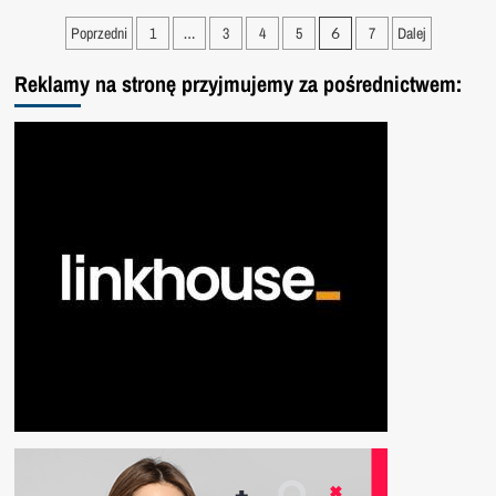
o
Stronicowanie
Zamek
Poprzedni
1
…
3
4
5
6
7
Dalej
i
wpisów
park
Reklamy na stronę przyjmujemy za pośrednictwem:
w
Buchlovicach
–
Czechy