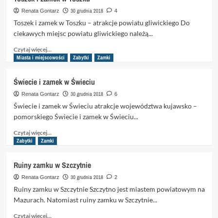
Zamek
w
30 grudnia 2018
Renata Gontarz
4
Trokach
Toszek i zamek w Toszku – atrakcje powiatu gliwickiego Do
na
ciekawych miejsc powiatu gliwickiego należą...
Litwie
Dowiedz
Czytaj więcej...
się
Miasta i miejscowości
Zabytki
Zamki
więcej
o
Świecie i zamek w Świeciu
Toszek
i
30 grudnia 2018
Renata Gontarz
6
zamek
Świecie i zamek w Świeciu atrakcje województwa kujawsko –
w
pomorskiego Świecie i zamek w Świeciu...
Toszku
Dowiedz
Czytaj więcej...
się
Zabytki
Zamki
więcej
o
Ruiny zamku w Szczytnie
Świecie
i
30 grudnia 2018
Renata Gontarz
2
zamek
Ruiny zamku w Szczytnie Szczytno jest miastem powiatowym na
w
Mazurach. Natomiast ruiny zamku w Szczytnie...
Świeciu
Dowiedz
Czytaj więcej...